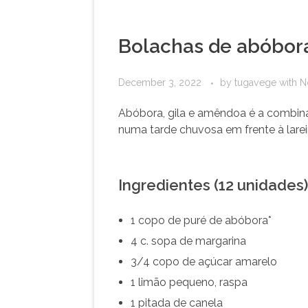
Bolachas de abóbor
December 3, 2022
by
tugavege
with
N
Abóbora, gila e amêndoa é a combin
numa tarde chuvosa em frente à larei
Ingredientes (12 unidades)
1 copo de puré de abóbora*
4 c. sopa de margarina
3/4 copo de açúcar amarelo
1 limão pequeno, raspa
1 pitada de canela