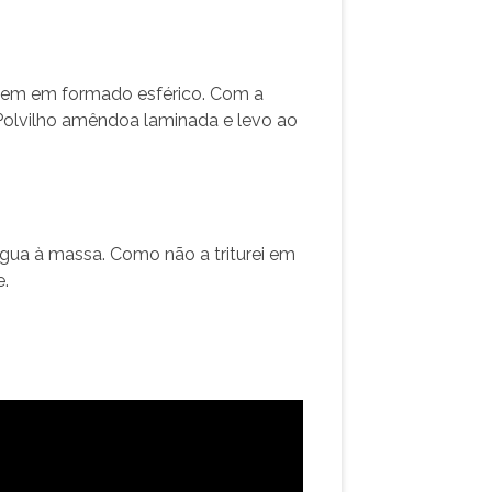
quem em formado esférico. Com a
 Polvilho amêndoa laminada e levo ao
gua à massa. Como não a triturei em
e.