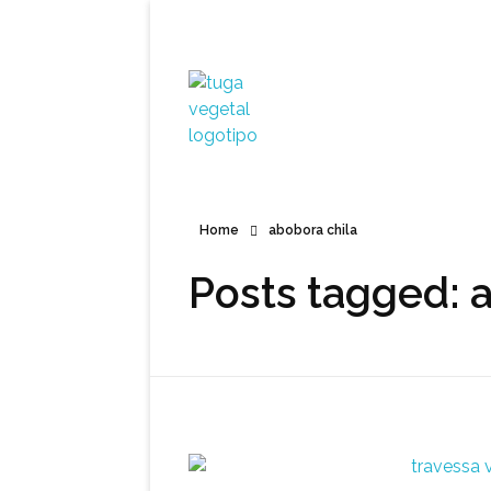
Tuga Vegetal
Comida vegana é fácil, nutritiva e deliciosa. Eu mostro-te como aqui.
Home
abobora chila
Posts tagged: 