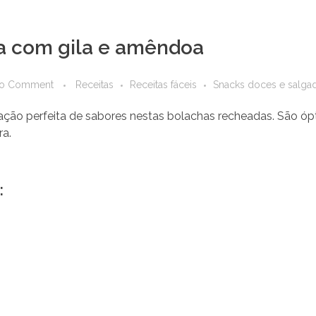
a com gila e amêndoa
o Comment
Receitas
Receitas fáceis
Snacks doces e salga
ação perfeita de sabores nestas bolachas recheadas. São 
ra.
: