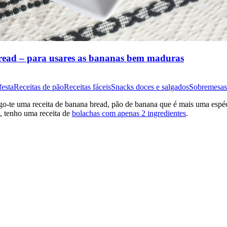
read – para usares as bananas bem maduras
festa
Receitas de pão
Receitas fáceis
Snacks doces e salgados
Sobremesas
o-te uma receita de banana bread, pão de banana que é mais uma espéci
, tenho uma receita de
bolachas com apenas 2 ingredientes
.