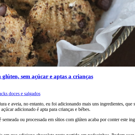
 glúten, sem açúcar e aptas a crianças
acks doces e salgados
ra e aveia, no entanto, eu foi adicionando mais uns ingredientes, que s
 açúcar adicionado é apta para crianças e bébes.
semeada ou processada em sítios com glúten acaba por conter este ingre