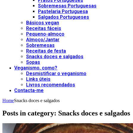
Pratos Portugueses
Sobremesas Portuguesas
Pastelaria Portuguesa
Salgados Portugueses
Básicos vegan
Receitas fáceis
Pequeno-almoço
Almoço/Jantar
Sobremesas
Receitas de festa
Snacks doces e salgados
Sopas
Veganismo, como?
Desmistificar o veganismo
Links úteis
Livros recomendados
Contacta-me
Home
Snacks doces e salgados
Posts in category: Snacks doces e salgados