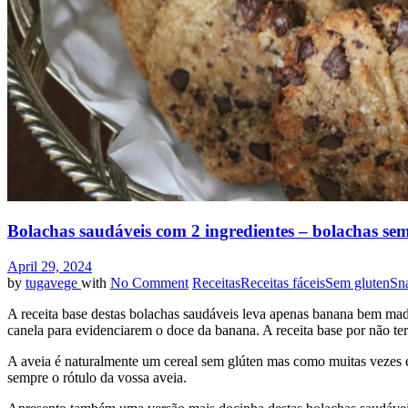
Bolachas saudáveis com 2 ingredientes – bolachas sem
April 29, 2024
by
tugavege
with
No Comment
Receitas
Receitas fáceis
Sem gluten
Sn
A receita base destas bolachas saudáveis leva apenas banana bem madu
canela para evidenciarem o doce da banana. A receita base por não ter
A aveia é naturalmente um cereal sem glúten mas como muitas vezes é 
sempre o rótulo da vossa aveia.