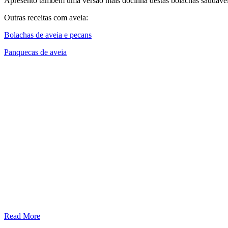
Apresento também uma versão mais docinha destas bolachas saudáveis
Outras receitas com aveia:
Bolachas de aveia e pecans
Panquecas de aveia
Read More