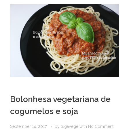
Bolonhesa vegetariana de
cogumelos e soja
September 14, 2017
by
tugavege
with
No Comment