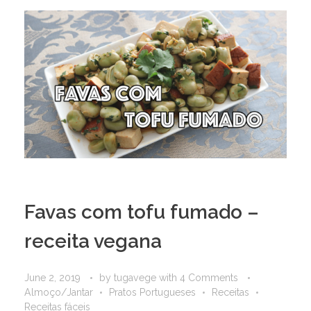
Favas com tofu fumado –
receita vegana
June 2, 2019
by
tugavege
with
4 Comments
Almoço/Jantar
Pratos Portugueses
Receitas
Receitas fáceis