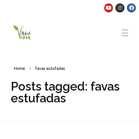
Tuga Vegetal
Comida vegana é fácil, nutritiva e deliciosa. Eu mostro-te como aqui.
Home
favas estufadas
Posts tagged: favas
estufadas