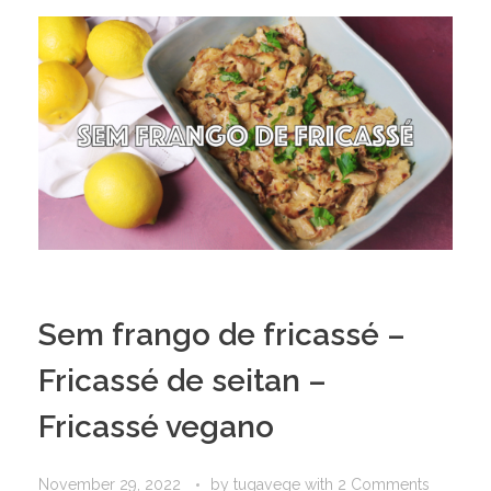
Sem frango de fricassé –
Fricassé de seitan –
Fricassé vegano
November 29, 2022
by
tugavege
with
2 Comments