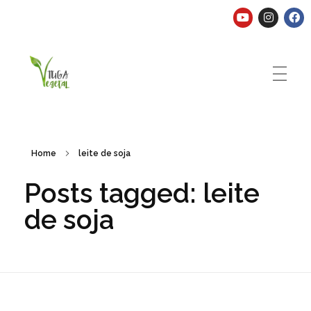
Tuga Vegetal
Comida vegana é fácil, nutritiva e deliciosa. Eu mostro-te como aqui.
Home
leite de soja
Posts tagged: leite
de soja