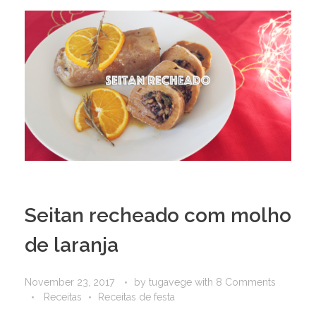
Seitan recheado com molho
de laranja
November 23, 2017
by
tugavege
with
8 Comments
Receitas
Receitas de festa