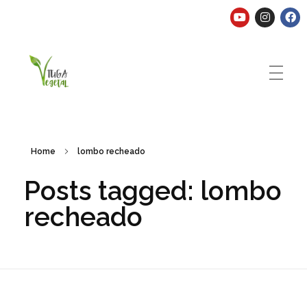
Tuga Vegetal
Comida vegana é fácil, nutritiva e deliciosa. Eu mostro-te como aqui.
Home
lombo recheado
Posts tagged: lombo
recheado