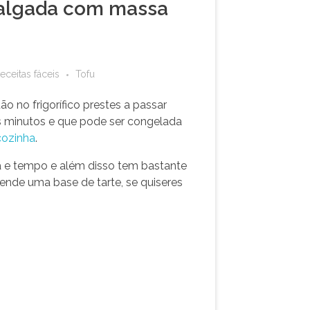
e salgada com massa
eceitas fáceis
Tofu
 no frigorífico prestes a passar
s minutos e que pode ser congelada
cozinha
.
ca e tempo e além disso tem bastante
rende uma base de tarte, se quiseres