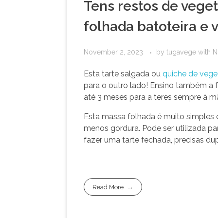
Tens restos de veget
folhada batoteira e
November 2, 2023
by
tugavege
with
N
Esta tarte salgada ou
quiche de vege
para o outro lado! Ensino também a 
até 3 meses para a teres sempre à 
Esta massa folhada é muito simples 
menos gordura. Pode ser utilizada par
fazer uma tarte fechada, precisas dupl
Read More