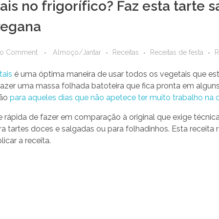
ais no frigorífico? Faz esta tart
 vegana
o Comment
Almoço/Jantar
Receitas
Receitas de festa
R
tais
é uma óptima maneira de usar todos os vegetais que estão
fazer uma massa folhada batoteira que fica pronta em algun
mão
para aqueles dias que não apetece ter muito trabalho na 
e rápida de fazer em comparação à original que exige técni
a tartes doces e salgadas ou para folhadinhos. Esta receita 
icar a receita.