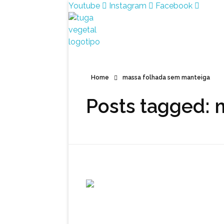
Youtube
Instagram
Facebook
Tuga Vegetal
Comida vegana é fácil, nutritiva e deliciosa. Eu mostro-te como aqui.
Home
massa folhada sem manteiga
Posts tagged: 