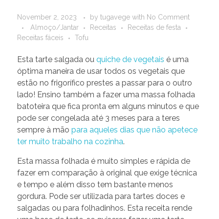
November 2, 2023
by
tugavege
with
No Comment
Almoço/Jantar
Receitas
Receitas de festa
Receitas fáceis
Tofu
Esta tarte salgada ou
quiche de vegetais
é uma
óptima maneira de usar todos os vegetais que
estão no frigorífico prestes a passar para o outro
lado! Ensino também a fazer uma massa folhada
batoteira que fica pronta em alguns minutos e que
pode ser congelada até 3 meses para a teres
sempre à mão
para aqueles dias que não apetece
ter muito trabalho na cozinha
.
Esta massa folhada é muito simples e rápida de
fazer em comparação à original que exige técnica
e tempo e além disso tem bastante menos
gordura. Pode ser utilizada para tartes doces e
salgadas ou para folhadinhos. Esta receita rende