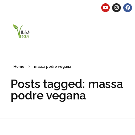
Tuga Vegetal
Comida vegana é fácil, nutritiva e deliciosa. Eu mostro-te como aqui.
Home
massa podre vegana
Posts tagged: massa
podre vegana