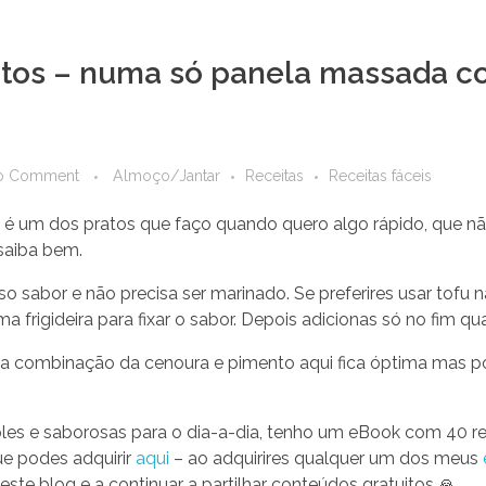
tos – numa só panela massada c
o Comment
Almoço/Jantar
Receitas
Receitas fáceis
é um dos pratos que faço quando quero algo rápido, que nã
saiba bem.
 sabor e não precisa ser marinado. Se preferires usar tofu 
a frigideira para fixar o sabor. Depois adicionas só no fim q
 a combinação da cenoura e pimento aqui fica óptima mas pod
mples e saborosas para o dia-a-dia, tenho um eBook com 40 r
ue podes adquirir
aqui
– ao adquirires qualquer um dos meus
este blog e a continuar a partilhar conteúdos gratuitos 🙏