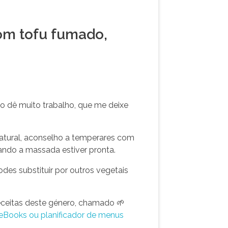
om tofu fumado,
o dê muito trabalho, que me deixe
natural, aconselho a temperares com
uando a massada estiver pronta.
es substituir por outros vegetais
eceitas deste género, chamado 🌱
eBooks ou planificador de menus