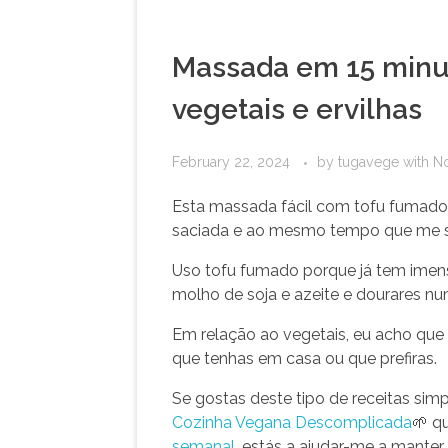
Massada em 15 minu
vegetais e ervilhas
February 22, 2024
by
tugavege
with
N
Esta massada fácil com tofu fumado 
saciada e ao mesmo tempo que me 
Uso tofu fumado porque já tem imenso
molho de soja e azeite e dourares num
Em relação ao vegetais, eu acho que
que tenhas em casa ou que prefiras.
Se gostas deste tipo de receitas si
Cozinha Vegana Descomplicada
🌱 q
semanal
, estás a ajudar-me a manter 