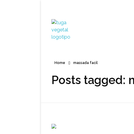
Tuga Vegetal
Comida vegana é fácil, nutritiva e deliciosa. Eu mostro-te como aqui.
Home
massada facil
Posts tagged: 