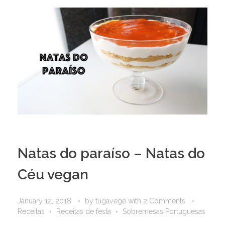
Natas do paraíso – Natas do
Céu vegan
January 12, 2018
by
tugavege
with
2 Comments
Receitas
Receitas de festa
Sobremesas Portuguesas