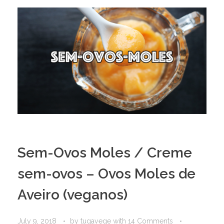
Sem-Ovos Moles / Creme
sem-ovos – Ovos Moles de
Aveiro (veganos)
July 9, 2018
by
tugavege
with
14 Comments