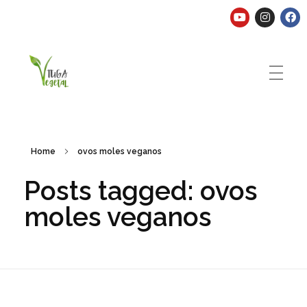
Tuga Vegetal
Comida vegana é fácil, nutritiva e deliciosa. Eu mostro-te como aqui.
Home
ovos moles veganos
Posts tagged: ovos
moles veganos