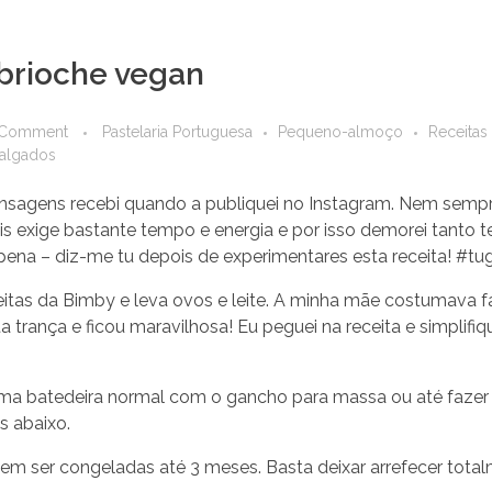
 brioche vegan
 Comment
Pastelaria Portuguesa
Pequeno-almoço
Receitas
salgados
ensagens recebi quando a publiquei no Instagram. Nem sempre
is exige bastante tempo e energia e por isso demorei tanto t
 pena – diz-me tu depois de experimentares esta receita! #t
receitas da Bimby e leva ovos e leite. A minha mãe costumava
 trança e ficou maravilhosa! Eu peguei na receita e simplifiq
ma batedeira normal com o gancho para massa ou até fazer 
s abaixo.
dem ser congeladas até 3 meses. Basta deixar arrefecer tota