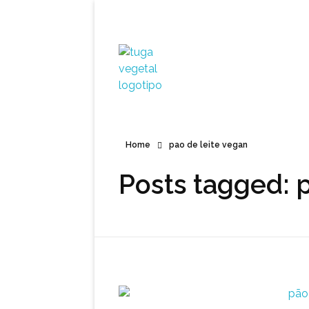
Tuga Vegetal
Comida vegana é fácil, nutritiva e deliciosa. Eu mostro-te como aqui.
Home
pao de leite vegan
Posts tagged: 