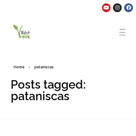
Tuga Vegetal
Comida vegana é fácil, nutritiva e deliciosa. Eu mostro-te como aqui.
Home
pataniscas
Posts tagged:
pataniscas