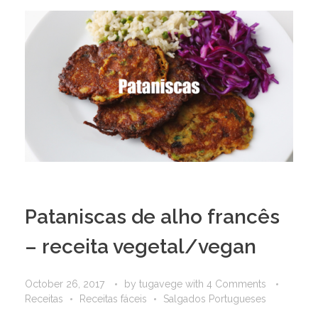
Pataniscas de alho francês
– receita vegetal/vegan
October 26, 2017
by
tugavege
with
4 Comments
Receitas
Receitas fáceis
Salgados Portugueses