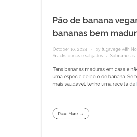
Pão de banana vegan
bananas bem madur
October 10, 2024
by
tugavege
with
No
Snacks doces e salgados
Sobremesas
Tens bananas maduras em casa e não 
uma espécie de bolo de banana. Se te
mais saudável, tenho uma receita de
Read More