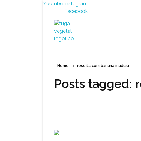
Youtube
Instagram
Facebook
Tuga Vegetal
Comida vegana é fácil, nutritiva e deliciosa. Eu mostro-te como aqui.
Home
receita com banana madura
Posts tagged: 