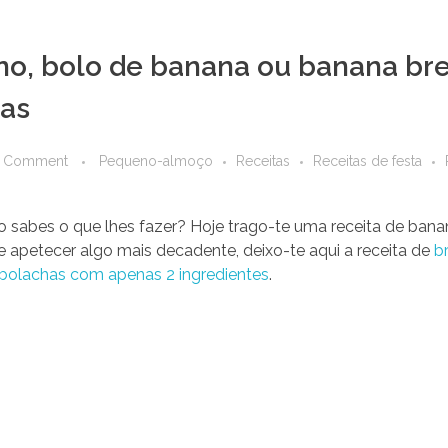
o, bolo de banana ou banana bre
as
 Comment
Pequeno-almoço
Receitas
Receitas de festa
sabes o que lhes fazer? Hoje trago-te uma receita de bana
 apetecer algo mais decadente, deixo-te aqui a receita de
b
bolachas com apenas 2 ingredientes
.