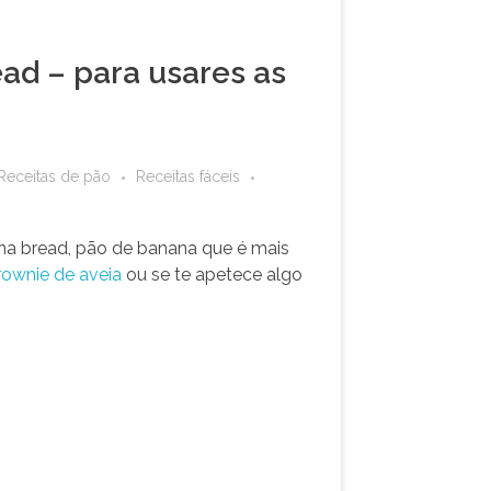
ad – para usares as
Receitas de pão
Receitas fáceis
na bread, pão de banana que é mais
rownie de aveia
ou se te apetece algo