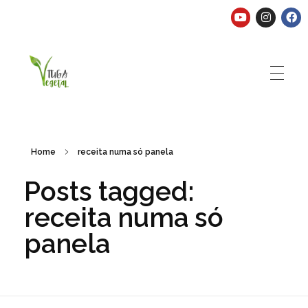
Tuga Vegetal
Comida vegana é fácil, nutritiva e deliciosa. Eu mostro-te como aqui.
Home
receita numa só panela
Posts tagged:
receita numa só
panela