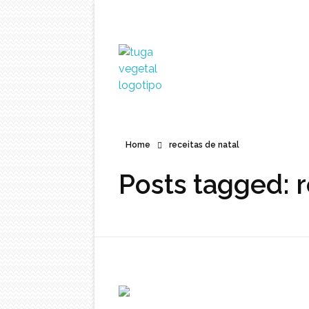
Tuga Vegetal
Comida vegana é fácil, nutritiva e deliciosa. Eu mostro-te como aqui.
Home
receitas de natal
Posts tagged: r