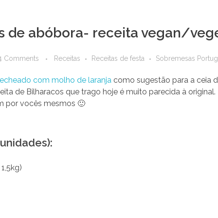
s de abóbora- receita vegan/vege
4 Comments
Receitas
Receitas de festa
Sobremesas Portug
 recheado com molho de laranja
como sugestão para a ceia d
eita de Bilharacos que trago hoje é muito parecida à origina
m por vocês mesmos 🙂
 unidades):
 1,5kg)