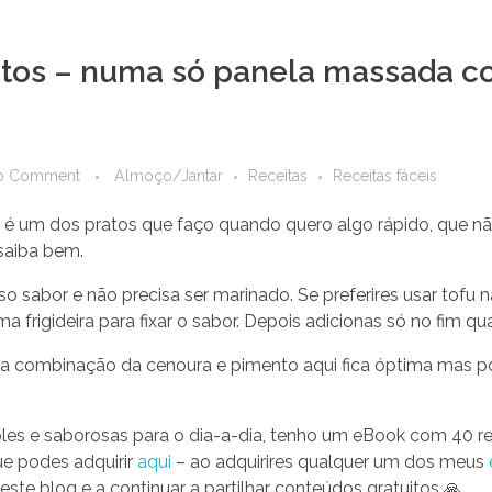
tos – numa só panela massada c
o Comment
Almoço/Jantar
Receitas
Receitas fáceis
é um dos pratos que faço quando quero algo rápido, que nã
saiba bem.
 sabor e não precisa ser marinado. Se preferires usar tofu 
a frigideira para fixar o sabor. Depois adicionas só no fim q
 a combinação da cenoura e pimento aqui fica óptima mas pod
mples e saborosas para o dia-a-dia, tenho um eBook com 40 r
ue podes adquirir
aqui
– ao adquirires qualquer um dos meus
este blog e a continuar a partilhar conteúdos gratuitos 🙏