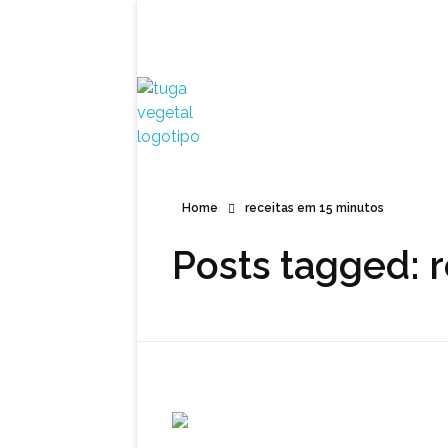
Tuga Vegetal
Comida vegana é fácil, nutritiva e deliciosa. Eu mostro-te como aqui.
Home
receitas em 15 minutos
Posts tagged: 