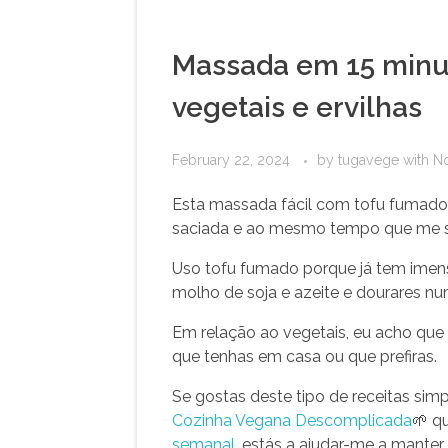
Massada em 15 minu
vegetais e ervilhas
February 22, 2024
by
tugavege
with
N
Esta massada fácil com tofu fumado 
saciada e ao mesmo tempo que me 
Uso tofu fumado porque já tem imenso
molho de soja e azeite e dourares num
Em relação ao vegetais, eu acho que
que tenhas em casa ou que prefiras.
Se gostas deste tipo de receitas si
Cozinha Vegana Descomplicada
🌱 q
semanal
, estás a ajudar-me a manter 