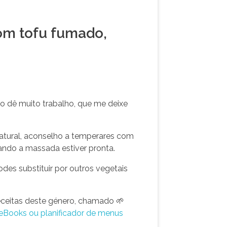
om tofu fumado,
o dê muito trabalho, que me deixe
natural, aconselho a temperares com
uando a massada estiver pronta.
es substituir por outros vegetais
eceitas deste género, chamado 🌱
eBooks ou planificador de menus