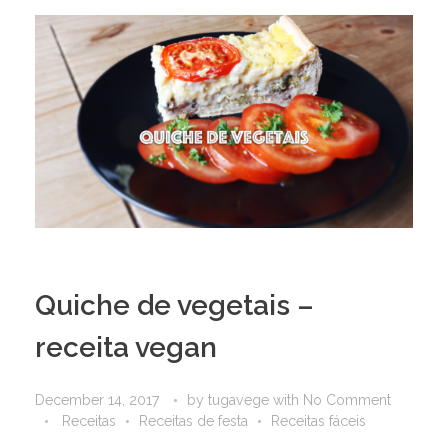
Quiche de vegetais –
receita vegan
December 14, 2017
by
tugavege
with
No Comment
Receitas
Receitas de festa
Receitas fáceis