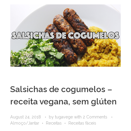
Salsichas de cogumelos –
receita vegana, sem glúten
August 24, 2018
by
tugavege
with
2 Comments
Almoço/Jantar
Receitas
Receitas fáceis