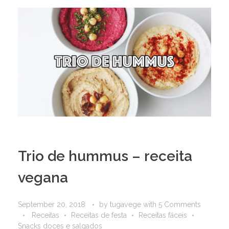
Trio de hummus – receita
vegana
September 20, 2018
by
tugavege
with
5 Comments
Receitas
Receitas de festa
Receitas fáceis
Snacks doces e salgados