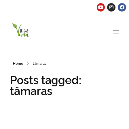
Tuga Vegetal
Comida vegana é fácil, nutritiva e deliciosa. Eu mostro-te como aqui.
Home
tâmaras
Posts tagged:
tâmaras