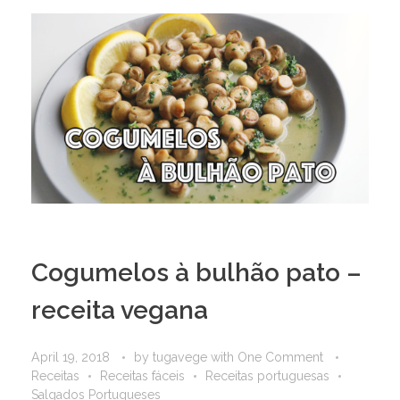
Cogumelos à bulhão pato –
receita vegana
April 19, 2018
by
tugavege
with
One Comment
Receitas
Receitas fáceis
Receitas portuguesas
Salgados Portugueses