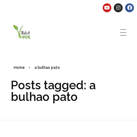
Tuga Vegetal
Comida vegana é fácil, nutritiva e deliciosa. Eu mostro-te como aqui.
Home
a bulhao pato
Posts tagged: a
bulhao pato