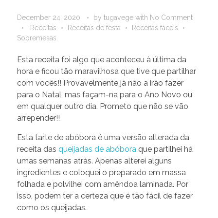
December 24, 2020
by
tugavege
with
No Comment
Receitas
Receitas de festa
Receitas fáceis
Sobremesas
Esta receita foi algo que aconteceu à última da
hora e ficou tão maravilhosa que tive que partilhar
com vocês!! Provavelmente já não a irão fazer
para o Natal, mas façam-na para o Ano Novo ou
em qualquer outro dia. Prometo que não se vão
arrepender!!
Esta tarte de abóbora é uma versão alterada da
receita das
queijadas de abóbora
que partilhei há
umas semanas atrás. Apenas alterei alguns
ingredientes e coloquei o preparado em massa
folhada e polvilhei com amêndoa laminada. Por
isso, podem ter a certeza que é tão fácil de fazer
como os queijadas.