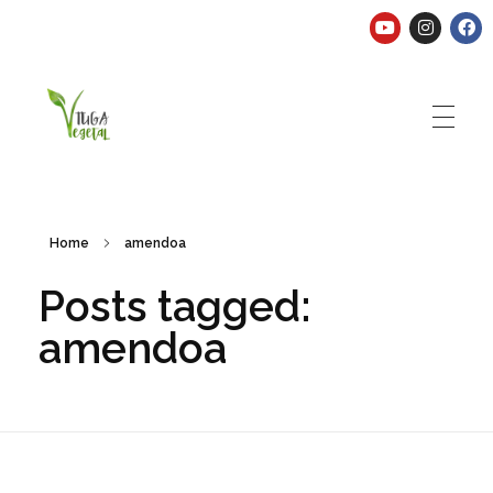
Tuga Vegetal
Comida vegana é fácil, nutritiva e deliciosa. Eu mostro-te como aqui.
Home
amendoa
Posts tagged:
amendoa