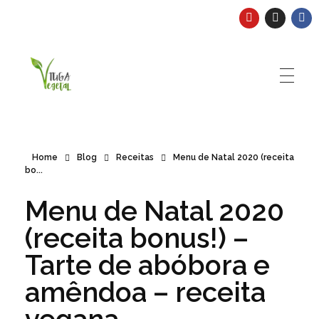
Tuga Vegetal
Comida vegana é fácil, nutritiva e deliciosa. Eu mostro-te como aqui.
Home
Blog
Receitas
Menu de Natal 2020 (receita
bo...
Menu de Natal 2020
(receita bonus!) –
Tarte de abóbora e
amêndoa – receita