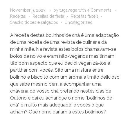
November 9, 2023
by
tugavege
with
4 Comments
Receitas
Receitas de festa
Receitas fáceis
Snacks doces e salgados
Uncategorized
A receita destes bolinhos de chá é uma adaptação
de uma receita de uma revista de culinária da
minha mãe. Na revista estes bolos chamavam-se
bolos de noivo e eram não-veganos mas tinham
tão bom aspecto que eu decidi veganizá-los e
partilhar com vocês. São uma mistura entre
bolinho e biscoito com um aroma a limão delicioso
que sabe mesmo bem a acompanhar uma
chávena do vosso chá preferido nestes dias de
Outono e daí eu achar que o nome “bolinhos de
chá” é muito mais adequado, e vocês o que
acham? Que nome dariam a estes bolinhos?