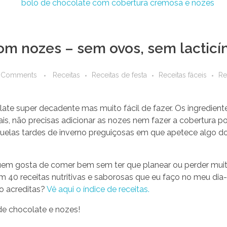
om nozes – sem ovos, sem lacticín
 Comments
Receitas
Receitas de festa
Receitas fáceis
Re
olate super decadente mas muito fácil de fazer. Os ingredie
mais, não precisas adicionar as nozes nem fazer a cobertura po
quelas tardes de inverno preguiçosas em que apetece algo d
 quem gosta de comer bem sem ter que planear ou perder m
40 receitas nutritivas e saborosas que eu faço no meu dia-
o acreditas?
Vê aqui o índice de receitas.
de chocolate e nozes!