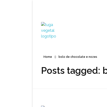
Tuga Vegetal
Comida vegana é fácil, nutritiva e deliciosa. Eu mostro-te como aqui.
Home
bolo de chocolate e nozes
Posts tagged: 