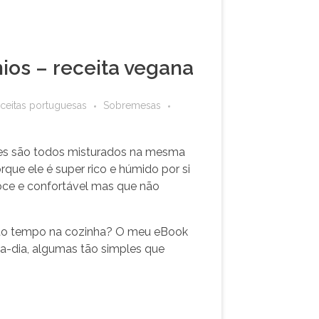
ios – receita vegana
ceitas portuguesas
Sobremesas
ntes são todos misturados na mesma
rque ele é super rico e húmido por si
oce e confortável mas que não
uito tempo na cozinha? O meu eBook
a-dia, algumas tão simples que