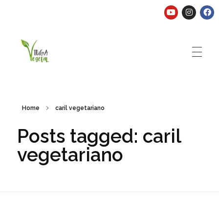
Tuga Vegetal
Comida vegana é fácil, nutritiva e deliciosa. Eu mostro-te como aqui.
Home
caril vegetariano
Posts tagged: caril
vegetariano