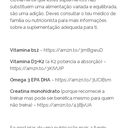
substituem uma alimentação variada e equilibrada,
são uma adição. Deves consultar o teu médico de
família ou nutricionista para mais informações
sobre a suplementação adequada para ti.
Vitamina b12
– https://amzn.to/3mBgwuD
Vitamina D3+K2
(a K2 potencia a absorção) –
https://amzn.to/3KIVUIP
Omega 3 EPA DHA
– https://amzn.to/3UCIB1m
Creatina monohidrato
(porque recomecei a
treinar mas pode ser benéfica mesmo para quem
não treina) – https://amzn.to/43BjvUA
Se gostarias de uma publicação mais a fundo