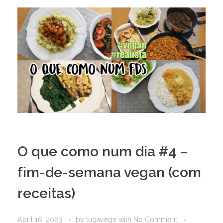
O que como num dia #4 –
fim-de-semana vegan (com
receitas)
April 16, 2023
by
tugavege
with
No Comment