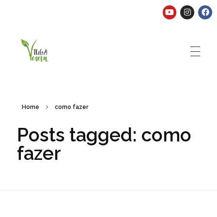
Tuga Vegetal
Comida vegana é fácil, nutritiva e deliciosa. Eu mostro-te como aqui.
Home
como fazer
Posts tagged: como
fazer