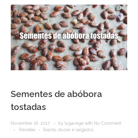
Sementes de abóbora
tostadas
November 16, 2017
by
tugavege
with
No Comment
Receitas
Snacks doces e salgados