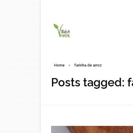
Tuga Vegetal
Comida vegana é fácil, nutritiva e deliciosa. Eu mostro-te como aqui.
Home
farinha de arroz
Posts tagged: f