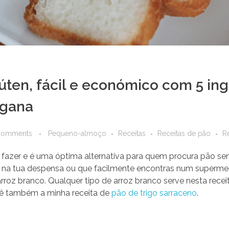
úten, fácil e económico com 5 in
egana
Comments
Pequeno-almoço
Receitas
Receitas de pão
Re
 fazer e é uma óptima alternativa para quem procura pão sem
s na tua despensa ou que facilmente encontras num superm
rroz branco. Qualquer tipo de arroz branco serve nesta rece
 vê também a minha receita de
pão de trigo sarraceno
.