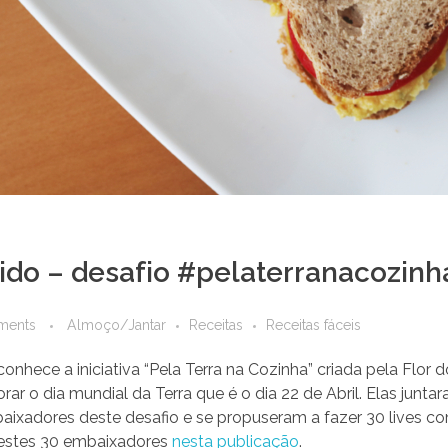
do – desafio #pelaterranacozinh
ments
Almoço/Jantar
Receitas
Receitas fáceis
conhece a iniciativa “Pela Terra na Cozinha” criada pela Flor 
r o dia mundial da Terra que é o dia 22 de Abril. Elas juntar
aixadores deste desafio e se propuseram a fazer 30 lives co
 estes 30 embaixadores
nesta publicação
.