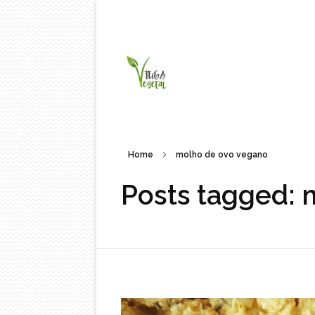
Tuga Vegetal
Comida vegana é fácil, nutritiva e deliciosa. Eu mostro-te como aqui.
Home
molho de ovo vegano
Posts tagged: 