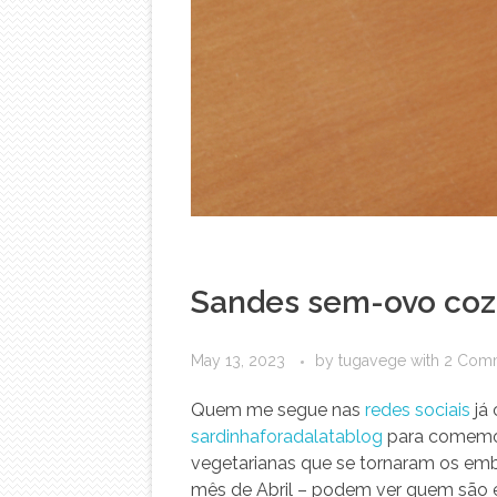
Sandes sem-ovo cozi
May 13, 2023
by
tugavege
with
2 Com
Quem me segue nas
redes sociais
já 
sardinhaforadalatablog
para comemora
vegetarianas que se tornaram os emb
mês de Abril – podem ver quem são