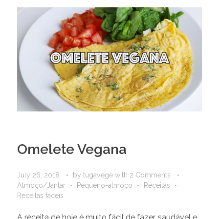
Omelete Vegana
July 26, 2018
by
tugavege
with
2 Comments
Almoço/Jantar
Pequeno-almoço
Receitas
Receitas fáceis
A receita de hoje é muito fácil de fazer, saudável e