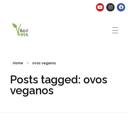
Tuga Vegetal
Comida vegana é fácil, nutritiva e deliciosa. Eu mostro-te como aqui.
Home
ovos veganos
Posts tagged: ovos
veganos