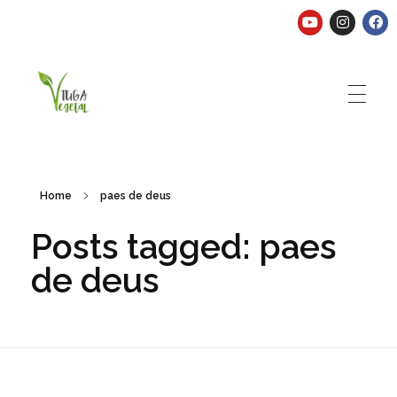
Tuga Vegetal
Comida vegana é fácil, nutritiva e deliciosa. Eu mostro-te como aqui.
Home
paes de deus
Posts tagged: paes
de deus