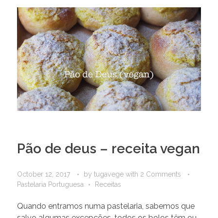
Pão de deus – receita vegan
October 12, 2017
by
tugavege
with
2 Comments
Pastelaria Portuguesa
Receitas
Quando entramos numa pastelaria, sabemos que
salvo algumas excepções, todos os bolos têm ou