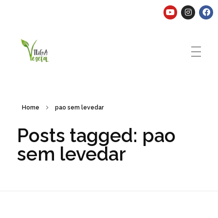
Tuga Vegetal
Comida vegana é fácil, nutritiva e deliciosa. Eu mostro-te como aqui.
Home
pao sem levedar
Posts tagged: pao
sem levedar