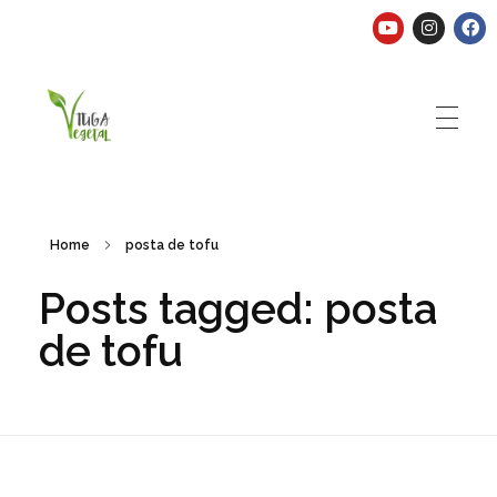
Tuga Vegetal
Comida vegana é fácil, nutritiva e deliciosa. Eu mostro-te como aqui.
Home
posta de tofu
Posts tagged: posta
de tofu