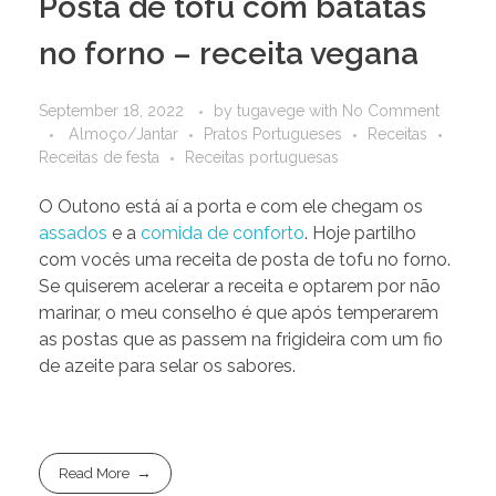
Posta de tofu com batatas
no forno – receita vegana
September 18, 2022
by
tugavege
with
No Comment
Almoço/Jantar
Pratos Portugueses
Receitas
Receitas de festa
Receitas portuguesas
O Outono está aí a porta e com ele chegam os
assados
e a
comida de conforto
. Hoje partilho
com vocês uma receita de posta de tofu no forno.
Se quiserem acelerar a receita e optarem por não
marinar, o meu conselho é que após temperarem
as postas que as passem na frigideira com um fio
de azeite para selar os sabores.
Read More