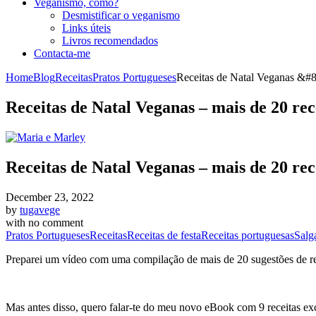
Veganismo, como?
Desmistificar o veganismo
Links úteis
Livros recomendados
Contacta-me
Home
Blog
Receitas
Pratos Portugueses
Receitas de Natal Veganas &#8
Receitas de Natal Veganas – mais de 20 rec
Receitas de Natal Veganas – mais de 20 rec
December 23, 2022
by
tugavege
with
no comment
Pratos Portugueses
Receitas
Receitas de festa
Receitas portuguesas
Salg
Preparei um vídeo com uma compilação de mais de 20 sugestões de rece
Mas antes disso, quero falar-te do meu novo eBook com 9 receitas exc