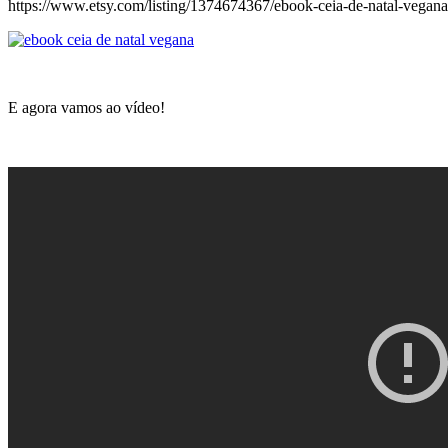
https://www.etsy.com/listing/1374674367/ebook-ceia-de-natal-vegan
E agora vamos ao vídeo!