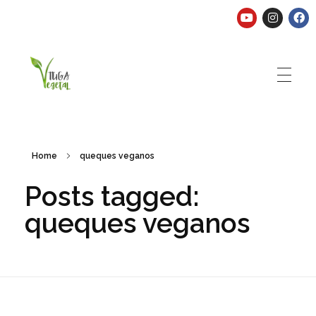
Tuga Vegetal
Comida vegana é fácil, nutritiva e deliciosa. Eu mostro-te como aqui.
Home
queques veganos
Posts tagged:
queques veganos