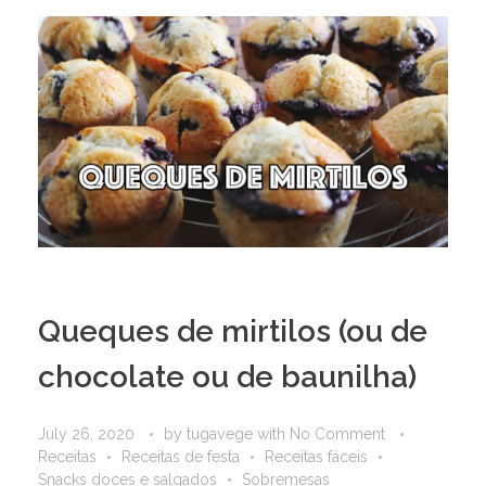
Queques de mirtilos (ou de
chocolate ou de baunilha)
July 26, 2020
by
tugavege
with
No Comment
Receitas
Receitas de festa
Receitas fáceis
Snacks doces e salgados
Sobremesas