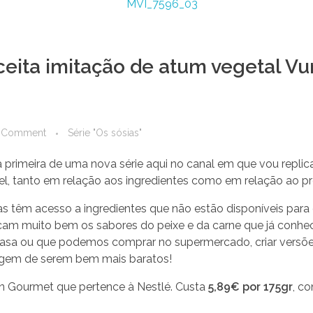
eceita imitação de atum vegetal V
 Comment
Série "Os sósias"
a primeira de uma nova série aqui no canal em que vou repli
el, tanto em relação aos ingredientes como em relação ao pr
s têm acesso a ingredientes que não estão disponíveis pa
icam muito bem os sabores do peixe e da carne que já conh
asa ou que podemos comprar no supermercado, criar versõ
tagem de serem bem mais baratos!
n Gourmet que pertence à Nestlé. Custa
5,89€ por 175gr
, c