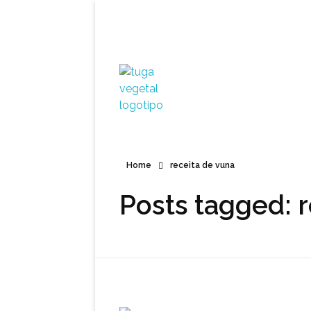
Tuga Vegetal
Comida vegana é fácil, nutritiva e deliciosa. Eu mostro-te como aqui.
Home
receita de vuna
Posts tagged: 