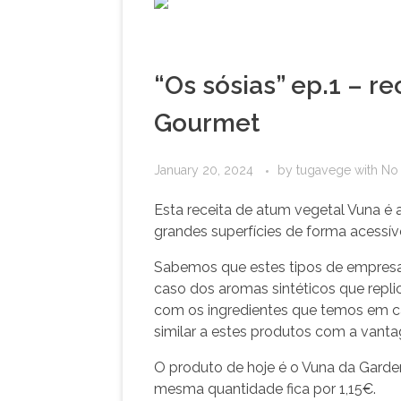
“Os sósias” ep.1 – r
Gourmet
January 20, 2024
by
tugavege
with
No
Esta receita de atum vegetal Vuna é 
grandes superfícies de forma acessív
Sabemos que estes tipos de empresa
caso dos aromas sintéticos que repl
com os ingredientes que temos em c
similar a estes produtos com a van
O produto de hoje é o Vuna da Garde
mesma quantidade fica por 1,15€.