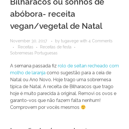
Bilharacos ou sonhos de
abóbora- receita
vegan/vegetal de Natal
November 30, 2017
by
tugavege
with
4 Comments
Receitas
Receitas de festa
Sobremesas Portuguesas
A semana passada fiz
rolo de seitan recheado com
molho de laranja
como sugestão para a ceia de
Natal ou Ano Novo. Hoje trago uma sobremesa
típica de Natal. A receita de Bilharacos que trago
hoje é muito parecida à original. Removi os ovos e
garanto-vos que não fazem falta nenhum!
Comprovem por vocês mesmos