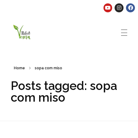
Tuga Vegetal
Comida vegana é fácil, nutritiva e deliciosa. Eu mostro-te como aqui.
Home
sopa com miso
Posts tagged: sopa
com miso