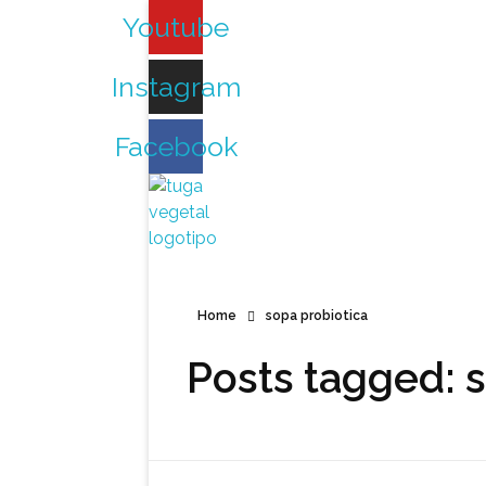
Youtube
Instagram
Facebook
Tuga Vegetal
Comida vegana é fácil, nutritiva e deliciosa. Eu mostro-te como aqui.
Home
sopa probiotica
Posts tagged: 