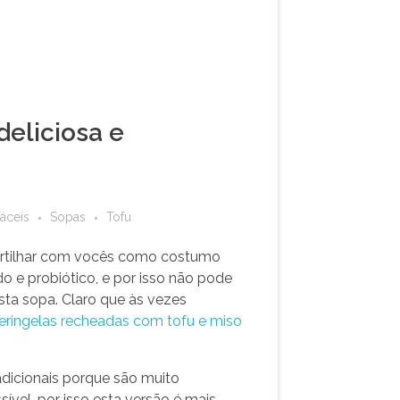
deliciosa e
fáceis
Sopas
Tofu
partilhar com vocês como costumo
o e probiótico, e por isso não pode
sta sopa. Claro que às vezes
eringelas recheadas com tofu e miso
dicionais porque são muito
ível, por isso esta versão é mais