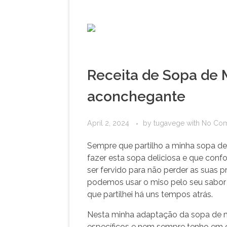
Receita de Sopa de M
aconchegante
April 2, 2024
by
tugavege
with
No Co
Sempre que partilho a minha sopa d
fazer esta sopa deliciosa e que conf
ser fervido para não perder as suas 
podemos usar o miso pelo seu sabor
que partilhei há uns tempos atrás.
Nesta minha adaptação da sopa de mi
específicos e nem sempre tenho em ca