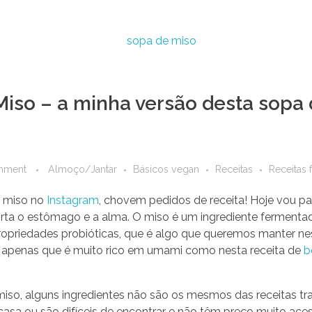
iso – a minha versão desta sopa 
mment
Almoço/Jantar
Básicos vegan
Receitas
Receitas 
e miso no
Instagram
, chovem pedidos de receita! Hoje vou 
orta o estômago e a alma. O miso é um ingrediente fermentad
propriedades probióticas, que é algo que queremos manter ne
 apenas que é muito rico em umami como nesta receita de
b
so, alguns ingredientes não são os mesmos das receitas tra
sa ou são difíceis de encontrar e não têm preço muito acess