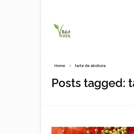
Tuga Vegetal
Comida vegana é fácil, nutritiva e deliciosa. Eu mostro-te como aqui.
Home
tarte de abobora
Posts tagged: 