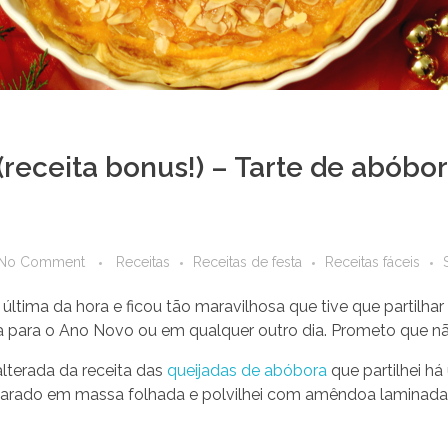
(receita bonus!) – Tarte de abób
No Comment
Receitas
Receitas de festa
Receitas fáceis
 última da hora e ficou tão maravilhosa que tive que partilh
a para o Ano Novo ou em qualquer outro dia. Prometo que nã
lterada da receita das
queijadas de abóbora
que partilhei há
eparado em massa folhada e polvilhei com amêndoa laminada. 