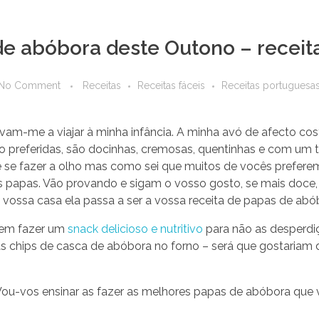
e abóbora deste Outono – receit
No Comment
Receitas
Receitas fáceis
Receitas portuguesa
am-me a viajar à minha infância. A minha avó de afecto c
o preferidas, são docinhas, cremosas, quentinhas e com um 
e se fazer a olho mas como sei que muitos de vocês preferem
s papas. Vão provando e sigam o vosso gosto, se mais doce, s
vossa casa ela passa a ser a vossa receita de papas de abó
dem fazer um
snack delicioso e nutritivo
para não as desperdi
s chips de casca de abóbora no forno – será que gostariam 
Vou-vos ensinar as fazer as melhores papas de abóbora que 