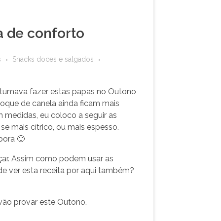
a de conforto
s
Snacks doces e salgados
ostumava fazer estas papas no Outono
toque de canela ainda ficam mais
 medidas, eu coloco a seguir as
e mais cítrico, ou mais espesso.
bora 🙂
çar. Assim como podem usar as
de ver esta receita por aqui também?
vão provar este Outono.