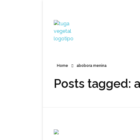
Tuga Vegetal
Comida vegana é fácil, nutritiva e deliciosa. Eu mostro-te como aqui.
Home
abobora menina
Posts tagged: