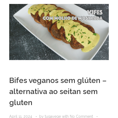
Bifes veganos sem glúten –
alternativa ao seitan sem
gluten
April 11, 2024
by
tugavege
with
No Comment