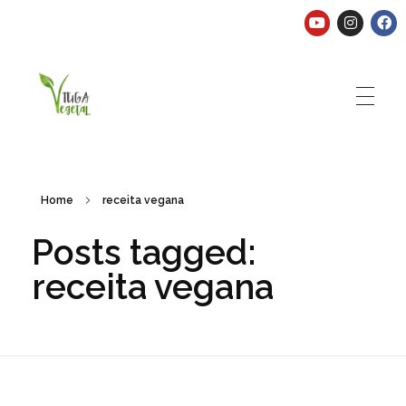
Tuga Vegetal
Comida vegana é fácil, nutritiva e deliciosa. Eu mostro-te como aqui.
Home
receita vegana
Posts tagged:
receita vegana