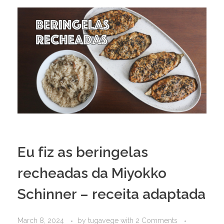
Eu fiz as beringelas
recheadas da Miyokko
Schinner – receita adaptada
March 8, 2024
by
tugavege
with
2 Comments