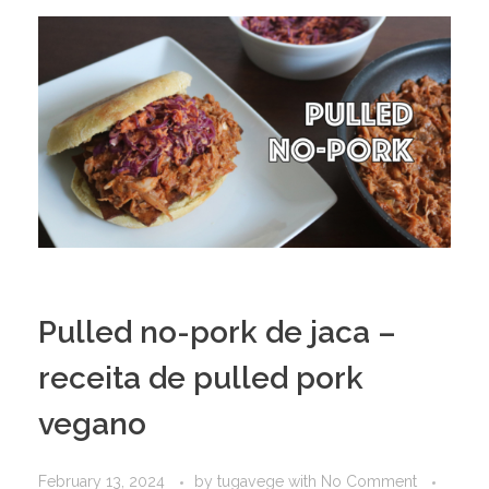
Pulled no-pork de jaca –
receita de pulled pork
vegano
February 13, 2024
by
tugavege
with
No Comment