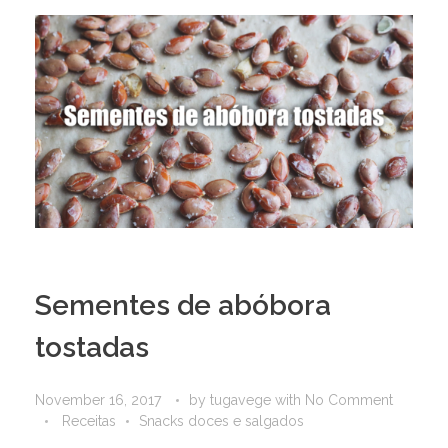
Sementes de abóbora
tostadas
November 16, 2017
by
tugavege
with
No Comment
Receitas
Snacks doces e salgados