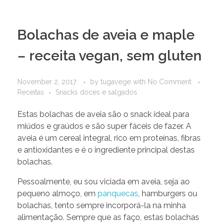
Bolachas de aveia e maple
– receita vegan, sem gluten
November 2, 2017
by
tugavege
with
No Comment
Receitas
Snacks doces e salgados
Estas bolachas de aveia são o snack ideal para
miúdos e graúdos e são super fáceis de fazer. A
aveia é um cereal integral, rico em proteínas, fibras
e antioxidantes e é o ingrediente principal destas
bolachas.
Pessoalmente, eu sou viciada em aveia, seja ao
pequeno almoço, em
panquecas
, hamburgers ou
bolachas, tento sempre incorporá-la na minha
alimentação. Sempre que as faço, estas bolachas