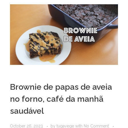
Brownie de papas de aveia
no forno, café da manhã
saudável
October 26, 2023
by
tugavege
with
No Comment