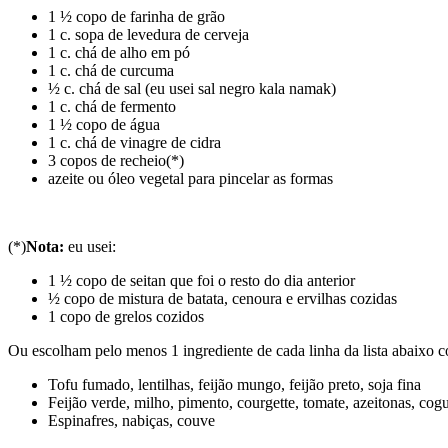
1 ½ copo de farinha de grão
1 c. sopa de levedura de cerveja
1 c. chá de alho em pó
1 c. chá de curcuma
½ c. chá de sal (eu usei sal negro kala namak)
1 c. chá de fermento
1 ½ copo de água
1 c. chá de vinagre de cidra
3 copos de recheio(*)
azeite ou óleo vegetal para pincelar as formas
(*)
Nota:
eu usei:
1 ½ copo de seitan que foi o resto do dia anterior
½ copo de mistura de batata, cenoura e ervilhas cozidas
1 copo de grelos cozidos
Ou escolham pelo menos 1 ingrediente de cada linha da lista abaixo co
Tofu fumado, lentilhas, feijão mungo, feijão preto, soja fina
Feijão verde, milho, pimento, courgette, tomate, azeitonas, co
Espinafres, nabiças, couve