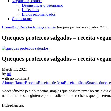
Veganismo, como?
Desmistificar o veganismo
Links úteis
Livros recomendados
Contacta-me
Home
Blog
Receitas
Almoço/Jantar
Queques proteicos salgados &#8...
Queques proteicos salgados – receita vega
Queques proteicos salgados – receita vega
March 11, 2021
by
rui
with
no comment
Almoço/Jantar
Receitas
Receitas de festa
Receitas fáceis
Snacks doces e
Vocês têm-me pedido receitas simples que possam fazer no dia a dia e p
naturalmente sem glúten e podem adicionar os recheios que quiserem
Ingredientes: