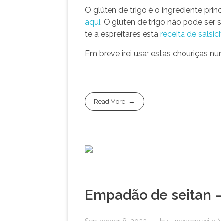
O glúten de trigo é o ingrediente p
aqui
. O glúten de trigo não pode ser s
te a espreitares esta
receita de sals
Em breve irei usar estas chouriças 
Read More
Empadão de seitan 
September 8, 2022
by
tugavege
with