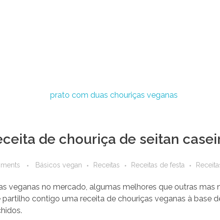
ceita de chouriça de seitan casei
ments
Básicos vegan
Receitas
Receitas de festa
Receita
as veganas no mercado, algumas melhores que outras mas n
partilho contigo uma receita de chouriças veganas à base de
chidos.