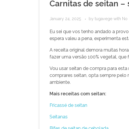
Carnitas de seitan –
January 24, 2025
by
tugavege
with
No
Eu sei que vos tenho andado a prov
espera valeu a pena, experimenta es
A receita original demora muitas hor
fazer uma versão 100% vegetal, que f
Vou usar seitan de compra para esta 
comprares seitan, opta sempre pelo 
ambiente.
Mais receitas com seitan:
Fricassé de seitan
Seitanas
Bifes de seitan de cebolada