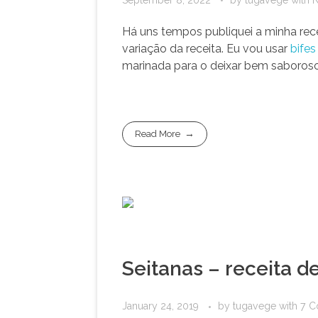
Há uns tempos publiquei a minha rece
variação da receita. Eu vou usar
bifes
marinada para o deixar bem saboros
Read More
Seitanas – receita d
January 24, 2019
by
tugavege
with
7 