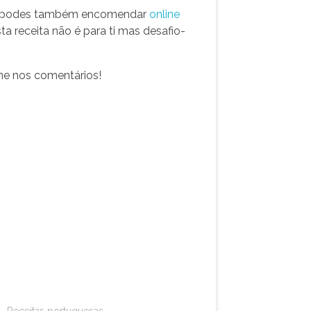
nto, podes também encomendar
online
sta receita não é para ti mas desafio-
me nos comentários!
Receitas portuguesas