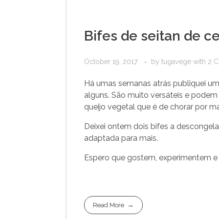
Bifes de seitan de c
October 19, 2017
by
tugavege
with
2 
Há umas semanas atrás publiquei um
alguns. São muito versáteis e podem 
queijo vegetal que é de chorar por ma
Deixei ontem dois bifes a descongela
adaptada para mais.
Espero que gostem, experimentem e 
Read More