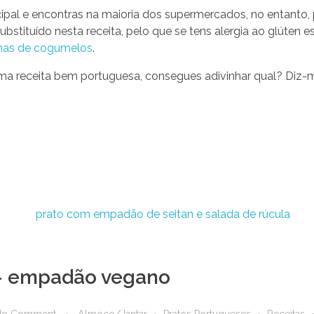
rincipal e encontras na maioria dos supermercados, no enta
ubstituído nesta receita, pelo que se tens alergia ao glúten e
ichas de cogumelos
.
numa receita bem portuguesa, consegues adivinhar qual? Diz-
– empadão vegano
No Comment
Almoço/Jantar
Pratos Portugueses
Receitas