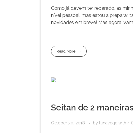
Como já devem ter reparado, as minh
nível pessoal, mas estou a preparar
novidades em breve! Mas agora, vamo
Read More
Seitan de 2 maneiras
October 30, 2018
by
tugavege
with
4 