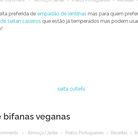
ita preferida de
empadão de lentilhas
mas para quem prefere
 de seitan caseiros
que estão já temperados mas podem usar
o!
e bifanas veganas
Comments
Almoço/Jantar
Pratos Portugueses
Receitas
R