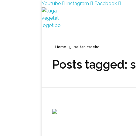
Youtube
Instagram
Facebook
Tuga Vegetal
Comida vegana é fácil, nutritiva e deliciosa. Eu mostro-te como aqui.
Home
seitan caseiro
Posts tagged: s