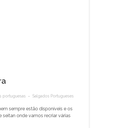
ra
s portuguesas
Salgados Portugueses
em sempre estão disponíveis e os
 seitan onde vamos recriar várias