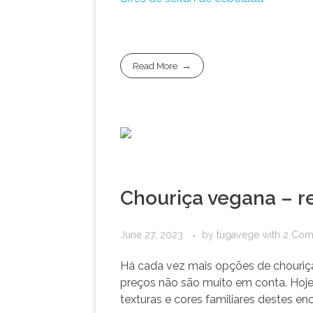
Read More
Chouriça vegana – re
June 27, 2023
by
tugavege
with
2 Com
Há cada vez mais opções de chouriç
preços não são muito em conta. Hoje 
texturas e cores familiares destes en